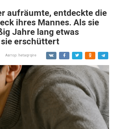
r aufräumte, entdeckte die
teck ihres Mannes. Als sie
ißig Jahre lang etwas
 sie erschüttert
Автор:
hetaqrqire