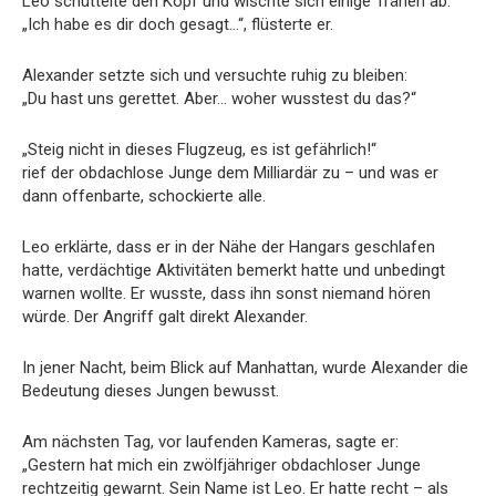
Leo schüttelte den Kopf und wischte sich einige Tränen ab.
„Ich habe es dir doch gesagt…“, flüsterte er.
Alexander setzte sich und versuchte ruhig zu bleiben:
„Du hast uns gerettet. Aber… woher wusstest du das?“
„Steig nicht in dieses Flugzeug, es ist gefährlich!“
rief der obdachlose Junge dem Milliardär zu – und was er
dann offenbarte, schockierte alle.
Leo erklärte, dass er in der Nähe der Hangars geschlafen
hatte, verdächtige Aktivitäten bemerkt hatte und unbedingt
warnen wollte. Er wusste, dass ihn sonst niemand hören
würde. Der Angriff galt direkt Alexander.
In jener Nacht, beim Blick auf Manhattan, wurde Alexander die
Bedeutung dieses Jungen bewusst.
Am nächsten Tag, vor laufenden Kameras, sagte er:
„Gestern hat mich ein zwölfjähriger obdachloser Junge
rechtzeitig gewarnt. Sein Name ist Leo. Er hatte recht – als