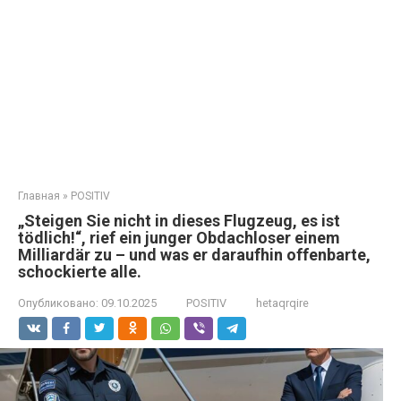
Главная
»
POSITIV
„Steigen Sie nicht in dieses Flugzeug, es ist
tödlich!“, rief ein junger Obdachloser einem
Milliardär zu – und was er daraufhin offenbarte,
schockierte alle.
Опубликовано:
09.10.2025
POSITIV
hetaqrqire