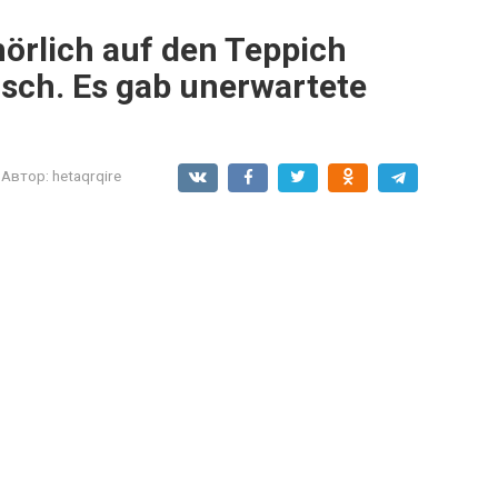
örlich auf den Teppich
alsch. Es gab unerwartete
Автор:
hetaqrqire