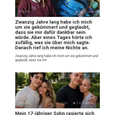
POSITIV
0
681 views
Zwanzig Jahre lang habe ich mich
um sie gekümmert und geglaubt,
dass sie mir dafür dankbar sein
würde. Aber eines Tages hörte ich
zufällig, was sie über mich sagte.
Danach rief ich meine Nichte an.
Zwanzig Jahre lang habe ich mich um sie gekümmert und
geglaubt, dass sie mir
POSITIV
0
2 675 views
Mein 17-jähriger Sohn rasierte sich