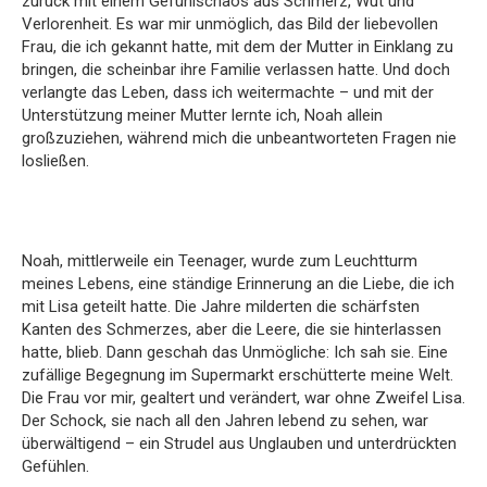
zurück mit einem Gefühlschaos aus Schmerz, Wut und
Verlorenheit. Es war mir unmöglich, das Bild der liebevollen
Frau, die ich gekannt hatte, mit dem der Mutter in Einklang zu
bringen, die scheinbar ihre Familie verlassen hatte. Und doch
verlangte das Leben, dass ich weitermachte – und mit der
Unterstützung meiner Mutter lernte ich, Noah allein
großzuziehen, während mich die unbeantworteten Fragen nie
losließen.
Noah, mittlerweile ein Teenager, wurde zum Leuchtturm
meines Lebens, eine ständige Erinnerung an die Liebe, die ich
mit Lisa geteilt hatte. Die Jahre milderten die schärfsten
Kanten des Schmerzes, aber die Leere, die sie hinterlassen
hatte, blieb. Dann geschah das Unmögliche: Ich sah sie. Eine
zufällige Begegnung im Supermarkt erschütterte meine Welt.
Die Frau vor mir, gealtert und verändert, war ohne Zweifel Lisa.
Der Schock, sie nach all den Jahren lebend zu sehen, war
überwältigend – ein Strudel aus Unglauben und unterdrückten
Gefühlen.