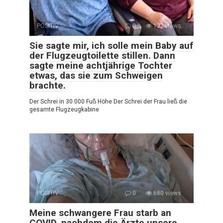
POSITIV
0
127 views
Sie sagte mir, ich solle mein Baby auf
der Flugzeugtoilette stillen. Dann
sagte meine achtjährige Tochter
etwas, das sie zum Schweigen
brachte.
Der Schrei in 30.000 Fuß Höhe Der Schrei der Frau ließ die
gesamte Flugzeugkabine
POSITIV
0
680 views
Meine schwangere Frau starb an
COVID, nachdem die Ärzte unsere