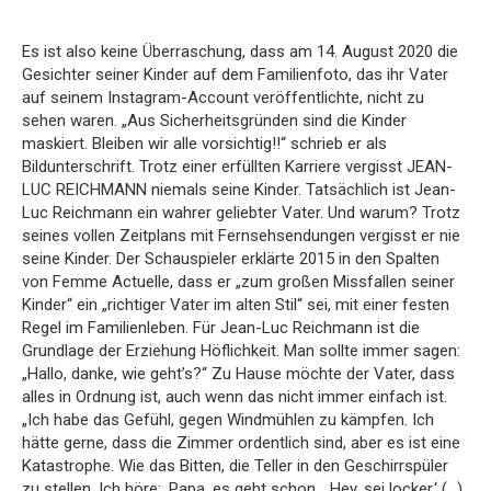
Es ist also keine Überraschung, dass am 14. August 2020 die
Gesichter seiner Kinder auf dem Familienfoto, das ihr Vater
auf seinem Instagram-Account veröffentlichte, nicht zu
sehen waren. „Aus Sicherheitsgründen sind die Kinder
maskiert. Bleiben wir alle vorsichtig!!“ schrieb er als
Bildunterschrift. Trotz einer erfüllten Karriere vergisst JEAN-
LUC REICHMANN niemals seine Kinder. Tatsächlich ist Jean-
Luc Reichmann ein wahrer geliebter Vater. Und warum? Trotz
seines vollen Zeitplans mit Fernsehsendungen vergisst er nie
seine Kinder. Der Schauspieler erklärte 2015 in den Spalten
von Femme Actuelle, dass er „zum großen Missfallen seiner
Kinder“ ein „richtiger Vater im alten Stil“ sei, mit einer festen
Regel im Familienleben. Für Jean-Luc Reichmann ist die
Grundlage der Erziehung Höflichkeit. Man sollte immer sagen:
„Hallo, danke, wie geht’s?“ Zu Hause möchte der Vater, dass
alles in Ordnung ist, auch wenn das nicht immer einfach ist.
„Ich habe das Gefühl, gegen Windmühlen zu kämpfen. Ich
hätte gerne, dass die Zimmer ordentlich sind, aber es ist eine
Katastrophe. Wie das Bitten, die Teller in den Geschirrspüler
zu stellen. Ich höre: ‚Papa, es geht schon… Hey, sei locker.‘ (…)