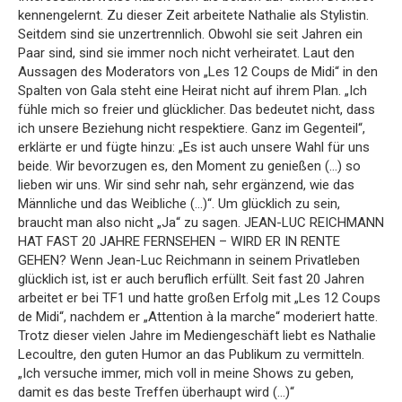
kennengelernt. Zu dieser Zeit arbeitete Nathalie als Stylistin.
Seitdem sind sie unzertrennlich. Obwohl sie seit Jahren ein
Paar sind, sind sie immer noch nicht verheiratet. Laut den
Aussagen des Moderators von „Les 12 Coups de Midi“ in den
Spalten von Gala steht eine Heirat nicht auf ihrem Plan. „Ich
fühle mich so freier und glücklicher. Das bedeutet nicht, dass
ich unsere Beziehung nicht respektiere. Ganz im Gegenteil“,
erklärte er und fügte hinzu: „Es ist auch unsere Wahl für uns
beide. Wir bevorzugen es, den Moment zu genießen (…) so
lieben wir uns. Wir sind sehr nah, sehr ergänzend, wie das
Männliche und das Weibliche (…)“. Um glücklich zu sein,
braucht man also nicht „Ja“ zu sagen. JEAN-LUC REICHMANN
HAT FAST 20 JAHRE FERNSEHEN – WIRD ER IN RENTE
GEHEN? Wenn Jean-Luc Reichmann in seinem Privatleben
glücklich ist, ist er auch beruflich erfüllt. Seit fast 20 Jahren
arbeitet er bei TF1 und hatte großen Erfolg mit „Les 12 Coups
de Midi“, nachdem er „Attention à la marche“ moderiert hatte.
Trotz dieser vielen Jahre im Mediengeschäft liebt es Nathalie
Lecoultre, den guten Humor an das Publikum zu vermitteln.
„Ich versuche immer, mich voll in meine Shows zu geben,
damit es das beste Treffen überhaupt wird (…)“