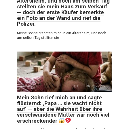
Altersheim, und noch am selben Tag
stellten sie mein Haus zum Verkauf
— doch der erste Käufer bemerkte
ein Foto an der Wand und rief die
Polizei.
Meine Söhne brachten mich in ein Altersheim, und noch
am selben Tag stellten sie
POSITIV
0
98 views
Mein Sohn rief mich an und sagte
flüsternd: ‚Papa … sie wacht nicht
auf‘ — aber die Wahrheit über ihre
verschwundene Mutter war noch viel
erschreckender