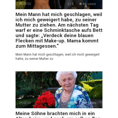
POSITIV
0
86 views
Mein Mann hat mich geschlagen, weil
ich mich geweigert habe, zu seiner
Mutter zu ziehen. Am nächsten Tag
warf er eine Schminktasche aufs Bett
und sagte: „Verdeck deine blauen
Flecken mit Make-up. Mama kommt
zum Mittagessen.“
Mein Mann hat mich geschlagen, weil ich mich geweigert
hatte, zu seiner Mutter zu
POSITIV
0
1 708 views
Meine Söhne brachten mich in ein