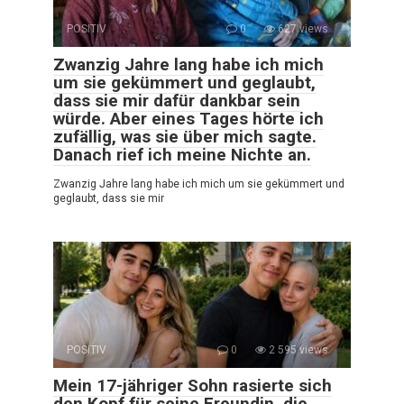
POSITIV
0
627 views
Zwanzig Jahre lang habe ich mich
um sie gekümmert und geglaubt,
dass sie mir dafür dankbar sein
würde. Aber eines Tages hörte ich
zufällig, was sie über mich sagte.
Danach rief ich meine Nichte an.
Zwanzig Jahre lang habe ich mich um sie gekümmert und
geglaubt, dass sie mir
POSITIV
0
2 595 views
Mein 17-jähriger Sohn rasierte sich
den Kopf für seine Freundin, die