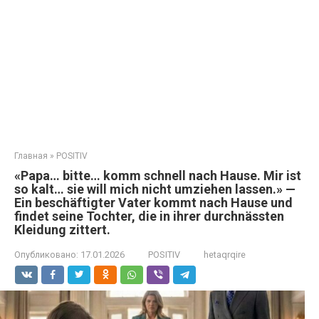
Главная
»
POSITIV
«Papa… bitte… komm schnell nach Hause. Mir ist
so kalt… sie will mich nicht umziehen lassen.» —
Ein beschäftigter Vater kommt nach Hause und
findet seine Tochter, die in ihrer durchnässten
Kleidung zittert.
Опубликовано:
17.01.2026
POSITIV
hetaqrqire