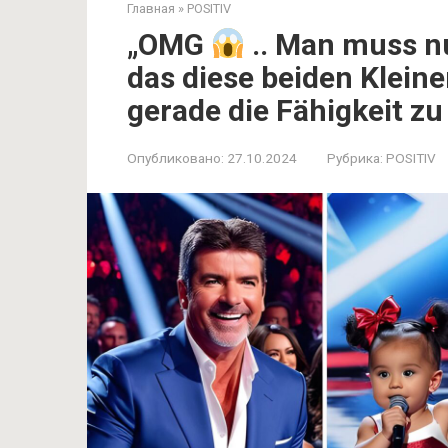
Главная
»
POSITIV
„OMG
.. Man muss n
das diese beiden Klein
gerade die Fähigkeit zu
Опубликовано:
27.10.2024
Рубрика:
POSITIV