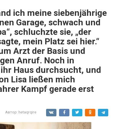
nd ich meine siebenjährige
enen Garage, schwach und
a“, schluchzte sie, „der
gte, mein Platz sei hier.“
zum Arzt der Basis und
igen Anruf. Noch in
 ihr Haus durchsucht, und
on Lisa ließen mich
ahrer Kampf gerade erst
Автор:
hetaqrqire