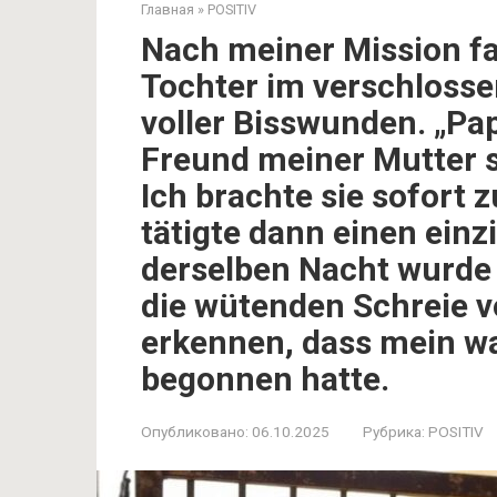
Главная
»
POSITIV
Nach meiner Mission fa
Tochter im verschloss
voller Bisswunden. „Pap
Freund meiner Mutter sa
Ich brachte sie sofort 
tätigte dann einen einz
derselben Nacht wurde
die wütenden Schreie v
erkennen, dass mein w
begonnen hatte.
Опубликовано:
06.10.2025
Рубрика:
POSITIV