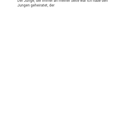
Der Junge, der immer an meiner Seite war Ich habe den
Jungen geheiratet, der