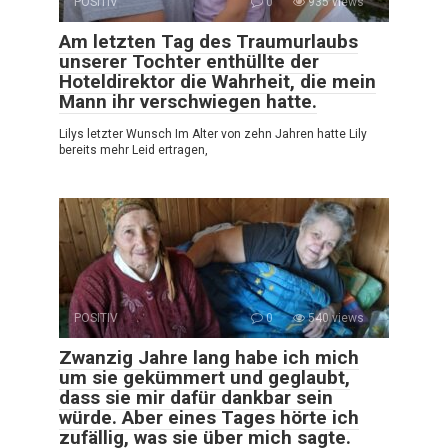
POSITIV
0
935 views
Am letzten Tag des Traumurlaubs
unserer Tochter enthüllte der
Hoteldirektor die Wahrheit, die mein
Mann ihr verschwiegen hatte.
Lilys letzter Wunsch Im Alter von zehn Jahren hatte Lily
bereits mehr Leid ertragen,
POSITIV
0
540 views
Zwanzig Jahre lang habe ich mich
um sie gekümmert und geglaubt,
dass sie mir dafür dankbar sein
würde. Aber eines Tages hörte ich
zufällig, was sie über mich sagte.