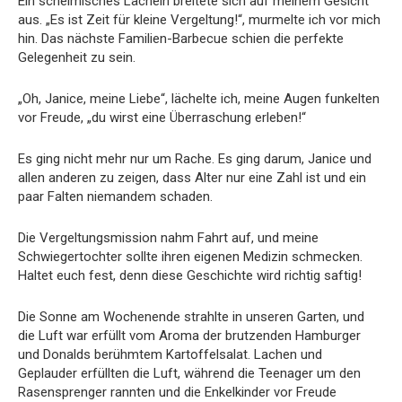
Ein schelmisches Lächeln breitete sich auf meinem Gesicht
aus. „Es ist Zeit für kleine Vergeltung!“, murmelte ich vor mich
hin. Das nächste Familien-Barbecue schien die perfekte
Gelegenheit zu sein.
„Oh, Janice, meine Liebe“, lächelte ich, meine Augen funkelten
vor Freude, „du wirst eine Überraschung erleben!“
Es ging nicht mehr nur um Rache. Es ging darum, Janice und
allen anderen zu zeigen, dass Alter nur eine Zahl ist und ein
paar Falten niemandem schaden.
Die Vergeltungsmission nahm Fahrt auf, und meine
Schwiegertochter sollte ihren eigenen Medizin schmecken.
Haltet euch fest, denn diese Geschichte wird richtig saftig!
Die Sonne am Wochenende strahlte in unseren Garten, und
die Luft war erfüllt vom Aroma der brutzenden Hamburger
und Donalds berühmtem Kartoffelsalat. Lachen und
Geplauder erfüllten die Luft, während die Teenager um den
Rasensprenger rannten und die Enkelkinder vor Freude