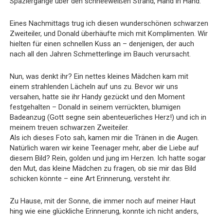
Spaziergänge über den schneeweißen Strand, Hand in Hand.
Eines Nachmittags trug ich diesen wunderschönen schwarzen
Zweiteiler, und Donald überhäufte mich mit Komplimenten. Wir
hielten für einen schnellen Kuss an – denjenigen, der auch
nach all den Jahren Schmetterlinge im Bauch verursacht.
Nun, was denkt ihr? Ein nettes kleines Mädchen kam mit
einem strahlenden Lächeln auf uns zu. Bevor wir uns
versahen, hatte sie ihr Handy gezückt und den Moment
festgehalten – Donald in seinem verrückten, blumigen
Badeanzug (Gott segne sein abenteuerliches Herz!) und ich in
meinem treuen schwarzen Zweiteiler.
Als ich dieses Foto sah, kamen mir die Tränen in die Augen.
Natürlich waren wir keine Teenager mehr, aber die Liebe auf
diesem Bild? Rein, golden und jung im Herzen. Ich hatte sogar
den Mut, das kleine Mädchen zu fragen, ob sie mir das Bild
schicken könnte – eine Art Erinnerung, versteht ihr.
Zu Hause, mit der Sonne, die immer noch auf meiner Haut
hing wie eine glückliche Erinnerung, konnte ich nicht anders,