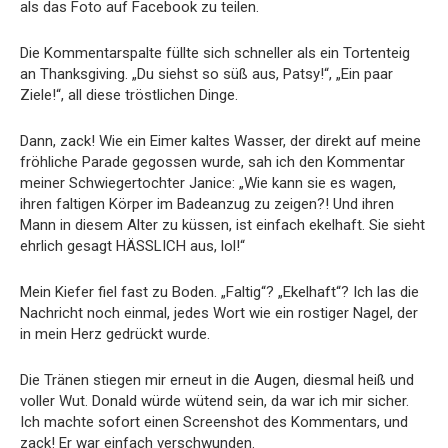
als das Foto auf Facebook zu teilen.
Die Kommentarspalte füllte sich schneller als ein Tortenteig
an Thanksgiving. „Du siehst so süß aus, Patsy!“, „Ein paar
Ziele!“, all diese tröstlichen Dinge.
Dann, zack! Wie ein Eimer kaltes Wasser, der direkt auf meine
fröhliche Parade gegossen wurde, sah ich den Kommentar
meiner Schwiegertochter Janice: „Wie kann sie es wagen,
ihren faltigen Körper im Badeanzug zu zeigen?! Und ihren
Mann in diesem Alter zu küssen, ist einfach ekelhaft. Sie sieht
ehrlich gesagt HÄSSLICH aus, lol!“
Mein Kiefer fiel fast zu Boden. „Faltig“? „Ekelhaft“? Ich las die
Nachricht noch einmal, jedes Wort wie ein rostiger Nagel, der
in mein Herz gedrückt wurde.
Die Tränen stiegen mir erneut in die Augen, diesmal heiß und
voller Wut. Donald würde wütend sein, da war ich mir sicher.
Ich machte sofort einen Screenshot des Kommentars, und
zack! Er war einfach verschwunden.