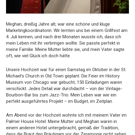
Meghan, dreißig Jahre alt, war eine schöne und kluge
Marketingkoordinatorin. Wir lernten uns bei einem Grillfest am
4. Juli kennen, und nach drei Monaten wusste ich, dass ich
mein Leben mit ihr verbringen wollte. Sie passte perfekt in
meine Familie. Meine Mutter liebte sie, und mein Vater sagte
oft, wie viel Glück ich doch hätte.
Unsere Hochzeit war für einen Samstag im Oktober in der St.
Michael’s Church in Old Town geplant. Die Feier im History
Museum von Chicago war gebucht, 150 Einladungen waren
verschickt. Jedes Detail war durchdacht – von der Vintage-
Bourbon-Bar bis zum Jazz-Trio. Mein Leben war wie ein
perfekt ausgeführtes Projekt – im Budget, im Zeitplan.
Am Abend vor der Hochzeit wohnte ich mit meinem Vater im
Palmer House Hotel. Meine Mutter und Meghan waren in
einem anderen Hotel untergebracht, gemäß der Tradition,
dass die Braut den Bräutigam vor der Zeremonie nicht sehen