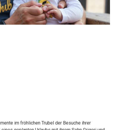
omente im fröhlichen Trubel der Besuche ihrer
 eines geplanten Urlaubs mit ihrem Sohn Grigori und