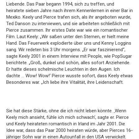
Liebende. Das Paar begann 1994, sich zu treffen, und
heiratete sieben Jahre nach ihrem Kennenlernen in einer Bar in
Mexiko. Keely und Pierce trafen sich, als ihr angeboten wurde,
Ted Danson zu interviewen, und sie arbeiteten schließlich mit
Pierce zusammen. Ihr erstes Date war wie ein romantischer
Film. Laut Keely: „Wir saßen unter den Sternen, er hielt meine
Hand. Das Feuerwerk explodierte über uns und Kenny Loggins
sang. Wir redeten bis 3 Uhr morgens. „Er war faszinierend“,
sagte Keely 2001 in einem Interview mit People, wie PopSugar
berichtete. „Groß, dunkel und schön, alles sofort Anziehende.
Er hatte dieses schelmische Leuchten in den Augen. Ich
dachte … Wow! Wow!‘ Pierce wusste sofort, dass Keely etwas
Besonderes war. „Ich liebe ihre Vitalität, ihre Leidenschaft.
Sie hat diese Stärke, ohne die ich nicht leben könnte. ‚Wenn
Keely mich ansieht, fühle ich mich schwach‘, sagte er. Pierce
und Keely heirateten romantisch in Irland im Jahr 2001. Die
Idee war, dass das Paar 2000 heiraten würde, aber Pierces 16-
jähriger Sohn war in einen Autounfall in den USA verwickelt.