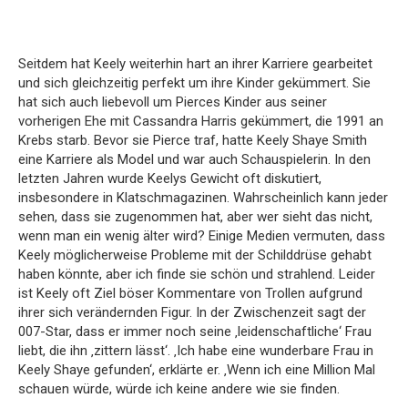
Seitdem hat Keely weiterhin hart an ihrer Karriere gearbeitet
und sich gleichzeitig perfekt um ihre Kinder gekümmert. Sie
hat sich auch liebevoll um Pierces Kinder aus seiner
vorherigen Ehe mit Cassandra Harris gekümmert, die 1991 an
Krebs starb. Bevor sie Pierce traf, hatte Keely Shaye Smith
eine Karriere als Model und war auch Schauspielerin. In den
letzten Jahren wurde Keelys Gewicht oft diskutiert,
insbesondere in Klatschmagazinen. Wahrscheinlich kann jeder
sehen, dass sie zugenommen hat, aber wer sieht das nicht,
wenn man ein wenig älter wird? Einige Medien vermuten, dass
Keely möglicherweise Probleme mit der Schilddrüse gehabt
haben könnte, aber ich finde sie schön und strahlend. Leider
ist Keely oft Ziel böser Kommentare von Trollen aufgrund
ihrer sich verändernden Figur. In der Zwischenzeit sagt der
007-Star, dass er immer noch seine ‚leidenschaftliche‘ Frau
liebt, die ihn ‚zittern lässt‘. ‚Ich habe eine wunderbare Frau in
Keely Shaye gefunden‘, erklärte er. ‚Wenn ich eine Million Mal
schauen würde, würde ich keine andere wie sie finden.