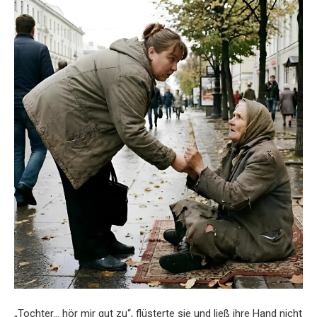
„Tochter… hör mir gut zu“, flüsterte sie und ließ ihre Hand nicht