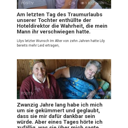
POSITIV
0
1 822 views
Am letzten Tag des Traumurlaubs
unserer Tochter enthüllte der
Hoteldirektor die Wahrheit, die mein
Mann ihr verschwiegen hatte.
Lilys letzter Wunsch Im Alter von zehn Jahren hatte Lily
bereits mehr Leid ertragen,
POSITIV
0
717 views
Zwanzig Jahre lang habe ich mich
um sie gekümmert und geglaubt,
dass sie mir dafür dankbar sein
würde. Aber eines Tages hörte ich
zufällig, was sie über mich sagte.