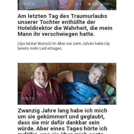
POSITIV
0
365 views
Am letzten Tag des Traumurlaubs
unserer Tochter enthüllte der
Hoteldirektor die Wahrheit, die mein
Mann ihr verschwiegen hatte.
Lilys letzter Wunsch Im Alter von zehn Jahren hatte Lily
bereits mehr Leid ertragen,
POSITIV
0
431 views
Zwanzig Jahre lang habe ich mich
um sie gekümmert und geglaubt,
dass sie mir dafür dankbar sein
würde. Aber eines Tages hörte ich