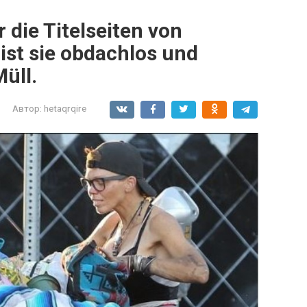
r die Titelseiten von
 ist sie obdachlos und
üll.
Автор:
hetaqrqire