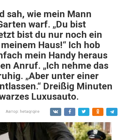
d sah, wie mein Mann
arten warf. „Du bist
Jetzt bist du nur noch ein
 meinem Haus!“ Ich hob
infach mein Handy heraus
gen Anruf. „Ich nehme das
ruhig. „Aber unter einer
ntlassen.“ Dreißig Minuten
hwarzes Luxusauto.
Автор:
hetaqrqire