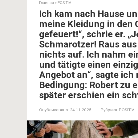
Главная
»
POSITIV
Ich kam nach Hause un
meine Kleidung in den G
gefeuert!“, schrie er. „
Schmarotzer! Raus aus
nichts auf. Ich nahm e
und tätigte einen einzi
Angebot an“, sagte ich 
Bedingung: Robert zu e
später erschien ein sc
Опубликовано:
24.11.2025
Рубрика:
POSITIV