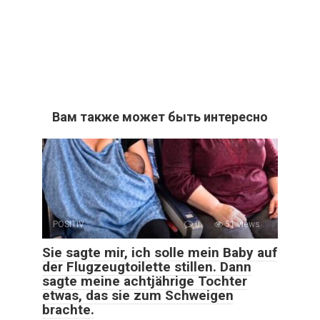
Вам также может быть интересно
POSITIV
0
51 views
Sie sagte mir, ich solle mein Baby auf
der Flugzeugtoilette stillen. Dann
sagte meine achtjährige Tochter
etwas, das sie zum Schweigen
brachte.