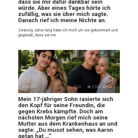
dass sie mir dafür dankbar sein
würde. Aber eines Tages hörte ich
zufällig, was sie über mich sagte.
Danach rief ich meine Nichte an.
Zwanzig Jahre lang habe ich mich um sie gekümmert und
geglaubt, dass sie mir
POSITIV
0
2 562 views
Mein 17-jähriger Sohn rasierte sich
den Kopf für seine Freundin, die
gegen Krebs kämpfte. Doch am
nächsten Morgen rief mich seine
Mutter aus dem Krankenhaus an und
sagte: „Du musst sehen, was Aaron
getan hat …“