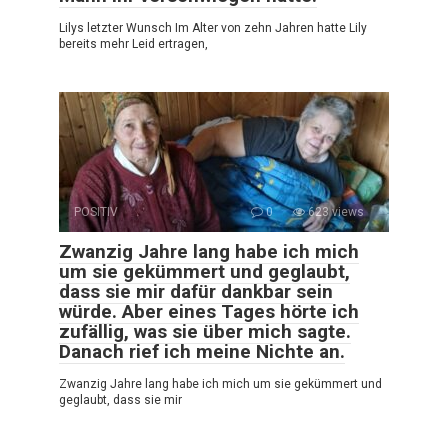
Lilys letzter Wunsch Im Alter von zehn Jahren hatte Lily
bereits mehr Leid ertragen,
POSITIV
0
623 views
Zwanzig Jahre lang habe ich mich
um sie gekümmert und geglaubt,
dass sie mir dafür dankbar sein
würde. Aber eines Tages hörte ich
zufällig, was sie über mich sagte.
Danach rief ich meine Nichte an.
Zwanzig Jahre lang habe ich mich um sie gekümmert und
geglaubt, dass sie mir