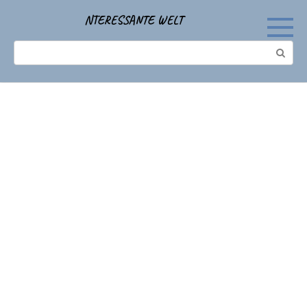
Перейти
NTERESSANTE WELT
к
контенту
Поиск: