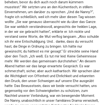
beheben, bevor du dich auch noch darum kümmern
musstest.“ Wir setzten uns an den Küchentisch, in stillem
Einvernehmen, um darüber zu sprechen. „Und die Nanny?“,
fragte ich schließlich, weil ich mehr über diesen Tag wissen
wollte. „Sie war genauso überrascht wie du über das Ganze.
Sie war wirklich verständnisvoll, angesichts der heiklen Lage,
in der wir sie gebracht hatten“, erklärte er. Ich nickte und
verstand seine Worte, die Wut verflog langsam. „Also schulde
ich ihr eine Entschuldigung. Und… danke, dass du versucht
hast, die Dinge in Ordnung zu bringen. Ich hätte nur
gewünscht, du hättest es mir gesagt.“ Er streckte seine Hand
über den Tisch. „Ich weiß. Es tut mir leid. Keine Geheimnisse
mehr. Wir werden das gemeinsam durchstehen.“ An diesem
Abend hatten wir das lange erwartete Gespräch. Es war
schmerzhaft, sicher, aber auch kathartisch. Wir sprachen über
die Wichtigkeit von Offenheit und Ehrlichkeit und erkannten
den Druck, den unser Schweigen auf unsere Ehe ausgeübt
hatte. Das Bewusstsein, dass wir beide versucht hatten, uns
gegenseitig vor den Schwierigkeiten zu schützen, zum
Nachteil unserer Verbindung, war ein bewegender Moment.
Die Nanny, unabsichtlich in unser familiäres Drama verwickelt,