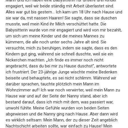
engagiert, weil wir beide ständig mit Arbeit überlastet sind.
Alles war gut bis gestern… Ich kam um 18 Uhr nach Hause und
sie war da, mit nassen Haaren! Sie sagte, dass sie duschen
musste, weil mein Kind ihr Milch verschüttet hatte. Die
Babysitterin wurde von mir engagiert und wird von mir bezahlt,
um sich um meine Kinder und die meines Mannes zu
kümmern, die alle noch unter sechs Jahre alt sind. Sie
versuchte, mich zu beruhigen, indem sie sagte, dass es den
Kindern gut ging, während sie schnell duschte, weil sie ein
Nickerchen machten. „Ich finde es immer noch nicht
angebracht, dass du bei mir zu Hause duschst“, antwortete
ich frustriert. Der 23-jährige Junge wischte meine Bedenken
beiseite und behauptete, es sei nicht schlimm. Während wir
darüber sprachen, tauchte plötzlich mein Mann im
Wohnzimmer auf! Ich war noch verwirrter, weil mein Mann zu
Hause war und auf der Seite der Nanny stand, aber ich
bestand darauf, dass ich mich mit dem, was passiert war,
unwohl fühlte. Meine Gefühle wurden von beiden Seiten
abgewiesen und die Nanny ging nach Hause. Aber dann wird
es wirklich seltsam: Mein Mann, der zu dieser Zeit angeblich
Nachtschicht arbeiten sollte, war einfach zu Hause! Mein