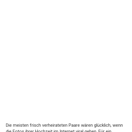
Die meisten frisch verheirateten Paare wären glücklich, wenn
die Fotos ihrer Hochzeit im Internet viral gehen. Für ein