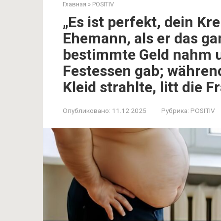
Главная
»
POSITIV
„Es ist perfekt, dein Kr
Ehemann, als er das ga
bestimmte Geld nahm un
Festessen gab; während
Kleid strahlte, litt die 
Опубликовано:
11.12.2025
Рубрика:
POSITIV