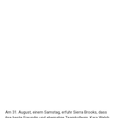
Am 31. August, einem Samstag, erfuhr Sierra Brooks, dass
ihre beste Freundin und ehemalige Teamkollegin, Kara Welsh,