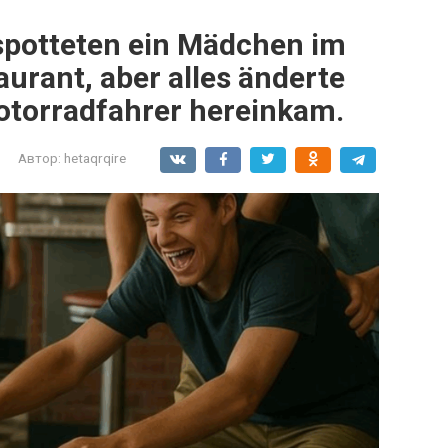
spotteten ein Mädchen im
aurant, aber alles änderte
Motorradfahrer hereinkam.
Автор:
hetaqrqire