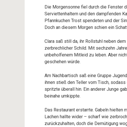
Die Morgensonne fiel durch die Fenster d
Serviettenhaltern und den dampfenden Kaf
Pfannkuchen Trost spendeten und der Si
Doch an diesem Morgen schien ein Schatte
Clara saß still da, ihr Rollstuhl neben dem
zerbrechlicher Schild. Mit sechzehn Jahren
unbeholfenem Mitleid zu leben. Aber nicht
geschehen würde.
Am Nachbartisch saß eine Gruppe Jugendlic
ihnen stieß den Teller vom Tisch, sodass
spritzte überall hin. Ein anderer Junge ga
beinahe umkippte.
Das Restaurant erstarrte. Gabeln hielten m
Lachen hallte wider – scharf wie zerbroch
zurückzuhalten, doch die Demütigung wog