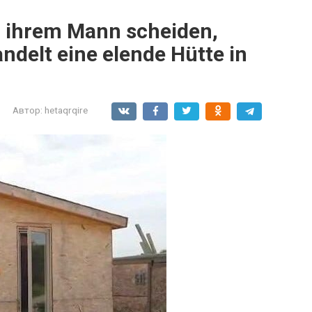
on ihrem Mann scheiden,
andelt eine elende Hütte in
Автор:
hetaqrqire