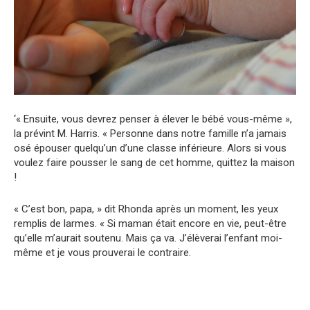
‘« Ensuite, vous devrez penser à élever le bébé vous-même »,
la prévint M. Harris. « Personne dans notre famille n’a jamais
osé épouser quelqu’un d’une classe inférieure. Alors si vous
voulez faire pousser le sang de cet homme, quittez la maison
!
« C’est bon, papa, » dit Rhonda après un moment, les yeux
remplis de larmes. « Si maman était encore en vie, peut-être
qu’elle m’aurait soutenu. Mais ça va. J’élèverai l’enfant moi-
même et je vous prouverai le contraire.