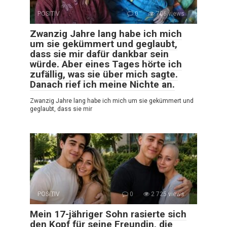
POSITIV
0
706 views
Zwanzig Jahre lang habe ich mich
um sie gekümmert und geglaubt,
dass sie mir dafür dankbar sein
würde. Aber eines Tages hörte ich
zufällig, was sie über mich sagte.
Danach rief ich meine Nichte an.
Zwanzig Jahre lang habe ich mich um sie gekümmert und
geglaubt, dass sie mir
POSITIV
0
2 725 views
Mein 17-jähriger Sohn rasierte sich
den Kopf für seine Freundin, die