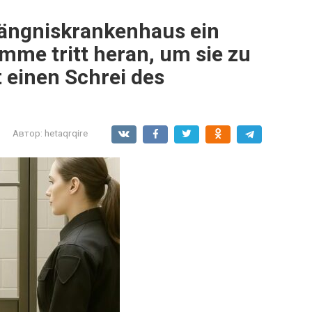
fängniskrankenhaus ein
mme tritt heran, um sie zu
 einen Schrei des
Автор:
hetaqrqire