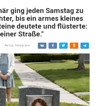
onär ging jeden Samstag zu
ter, bis ein armes kleines
eine deutete und flüsterte:
einer Straße.“
Автор:
hetaqrqire