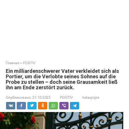
Главная
»
POSITIV
Ein milliardenschwerer Vater verkleidet sich als
Portier, um die Verlobte seines Sohnes auf die
Probe zu stellen – doch seine Grausamkeit ließ
ihn am Ende zerstört zurück.
Опубликовано:
21.10.2025
POSITIV
hetaqrqire