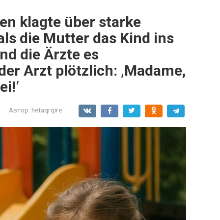
en klagte über starke
s die Mutter das Kind ins
d die Ärzte es
der Arzt plötzlich: ‚Madame,
ei!‘
Автор:
hetaqrqire