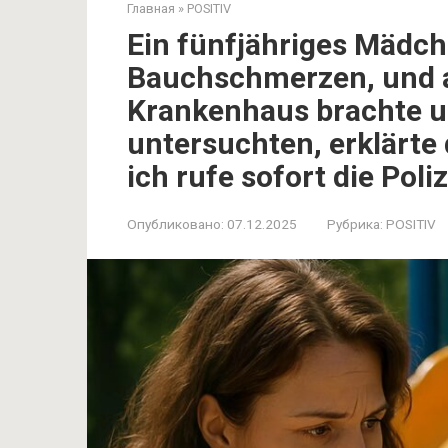
Главная
»
POSITIV
Ein fünfjähriges Mädch
Bauchschmerzen, und al
Krankenhaus brachte un
untersuchten, erklärte 
ich rufe sofort die Poliz
Опубликовано:
07.12.2025
Рубрика:
POSITIV