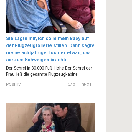
Sie sagte mir, ich solle mein Baby auf
der Flugzeugtoilette stillen. Dann sagte
meine achtjährige Tochter etwas, das
sie zum Schweigen brachte.
Der Schrei in 30.000 Fuß Höhe Der Schrei der
Frau ließ die gesamte Flugzeugkabine
POSITIV
0
31