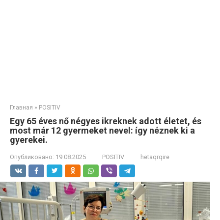
Главная
»
POSITIV
Egy 65 éves nő négyes ikreknek adott életet, és
most már 12 gyermeket nevel: így néznek ki a
gyerekei.
Опубликовано:
19.08.2025
POSITIV
hetaqrqire