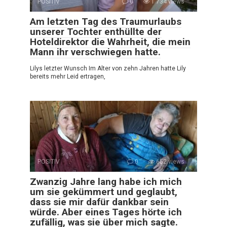
POSITIV
0
1 734 views
Am letzten Tag des Traumurlaubs
unserer Tochter enthüllte der
Hoteldirektor die Wahrheit, die mein
Mann ihr verschwiegen hatte.
Lilys letzter Wunsch Im Alter von zehn Jahren hatte Lily
bereits mehr Leid ertragen,
POSITIV
0
652 views
Zwanzig Jahre lang habe ich mich
um sie gekümmert und geglaubt,
dass sie mir dafür dankbar sein
würde. Aber eines Tages hörte ich
zufällig, was sie über mich sagte.