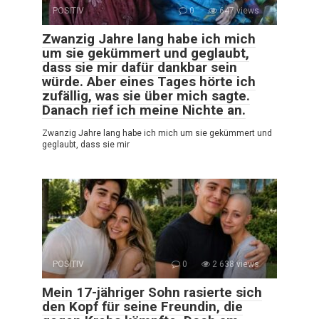
POSITIV
0
647 views
Zwanzig Jahre lang habe ich mich
um sie gekümmert und geglaubt,
dass sie mir dafür dankbar sein
würde. Aber eines Tages hörte ich
zufällig, was sie über mich sagte.
Danach rief ich meine Nichte an.
Zwanzig Jahre lang habe ich mich um sie gekümmert und
geglaubt, dass sie mir
POSITIV
0
2 638 views
Mein 17-jähriger Sohn rasierte sich
den Kopf für seine Freundin, die