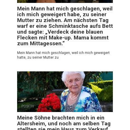
Mein Mann hat mich geschlagen, weil
ich mich geweigert habe, zu seiner
Mutter zu ziehen. Am nächsten Tag
warf er eine Schminktasche aufs Bett
und sagte: „Verdeck deine blauen
Flecken mit Make-up. Mama kommt
zum Mittagessen.“
Mein Mann hat mich geschlagen, weil ich mich geweigert
hatte, zu seiner Mutter zu
POSITIV
0
1 740 views
Meine Söhne brachten mich in ein
Altersheim, und noch am selben Tag
stellten sie mein Haus zum Verkauf