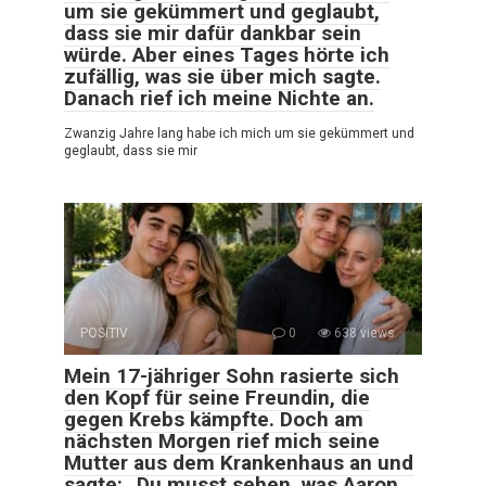
um sie gekümmert und geglaubt,
dass sie mir dafür dankbar sein
würde. Aber eines Tages hörte ich
zufällig, was sie über mich sagte.
Danach rief ich meine Nichte an.
Zwanzig Jahre lang habe ich mich um sie gekümmert und
geglaubt, dass sie mir
POSITIV
0
638 views
Mein 17-jähriger Sohn rasierte sich
den Kopf für seine Freundin, die
gegen Krebs kämpfte. Doch am
nächsten Morgen rief mich seine
Mutter aus dem Krankenhaus an und
sagte: „Du musst sehen, was Aaron