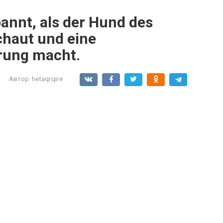
annt, als der Hund des
chaut und eine
rung macht.
Автор:
hetaqrqire