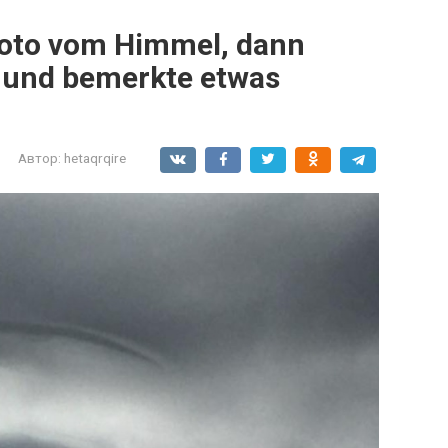
oto vom Himmel, dann
n und bemerkte etwas
Автор:
hetaqrqire