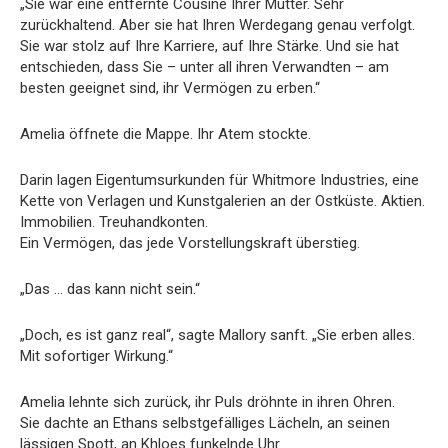
„Sie war eine entfernte Cousine Ihrer Mutter. Sehr
zurückhaltend. Aber sie hat Ihren Werdegang genau verfolgt.
Sie war stolz auf Ihre Karriere, auf Ihre Stärke. Und sie hat
entschieden, dass Sie – unter all ihren Verwandten – am
besten geeignet sind, ihr Vermögen zu erben.“
Amelia öffnete die Mappe. Ihr Atem stockte.
Darin lagen Eigentumsurkunden für Whitmore Industries, eine
Kette von Verlagen und Kunstgalerien an der Ostküste. Aktien.
Immobilien. Treuhandkonten.
Ein Vermögen, das jede Vorstellungskraft überstieg.
„Das … das kann nicht sein.“
„Doch, es ist ganz real“, sagte Mallory sanft. „Sie erben alles.
Mit sofortiger Wirkung.“
Amelia lehnte sich zurück, ihr Puls dröhnte in ihren Ohren.
Sie dachte an Ethans selbstgefälliges Lächeln, an seinen
lässigen Spott, an Khloes funkelnde Uhr.