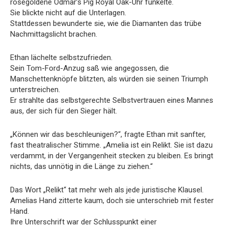
roségoldene Odmar’s Pig Royal Oak-Uhr funkelte.
Sie blickte nicht auf die Unterlagen.
Stattdessen bewunderte sie, wie die Diamanten das trübe
Nachmittagslicht brachen.
Ethan lächelte selbstzufrieden.
Sein Tom-Ford-Anzug saß wie angegossen, die
Manschettenknöpfe blitzten, als würden sie seinen Triumph
unterstreichen.
Er strahlte das selbstgerechte Selbstvertrauen eines Mannes
aus, der sich für den Sieger hält.
„Können wir das beschleunigen?“, fragte Ethan mit sanfter,
fast theatralischer Stimme. „Amelia ist ein Relikt. Sie ist dazu
verdammt, in der Vergangenheit stecken zu bleiben. Es bringt
nichts, das unnötig in die Länge zu ziehen.“
Das Wort „Relikt“ tat mehr weh als jede juristische Klausel.
Amelias Hand zitterte kaum, doch sie unterschrieb mit fester
Hand.
Ihre Unterschrift war der Schlusspunkt einer