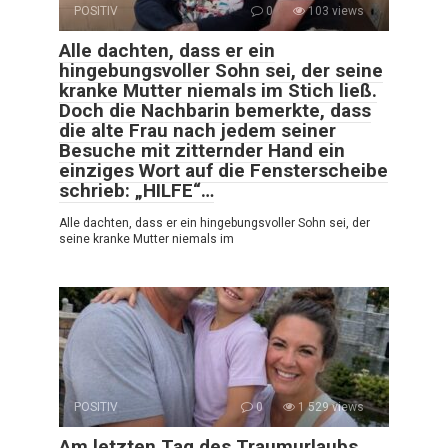
POSITIV
0
103 views
Alle dachten, dass er ein
hingebungsvoller Sohn sei, der seine
kranke Mutter niemals im Stich ließ.
Doch die Nachbarin bemerkte, dass
die alte Frau nach jedem seiner
Besuche mit zitternder Hand ein
einziges Wort auf die Fensterscheibe
schrieb: „HILFE“…
Alle dachten, dass er ein hingebungsvoller Sohn sei, der
seine kranke Mutter niemals im
POSITIV
0
1 529 views
Am letzten Tag des Traumurlaubs