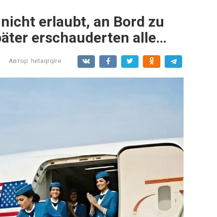
icht erlaubt, an Bord zu
äter erschauderten alle…
Автор:
hetaqrqire