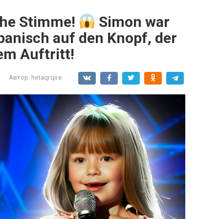
iche Stimme!
Simon war
panisch auf den Knopf, der
em Auftritt!
Автор:
hetaqrqire