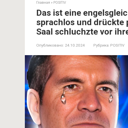
Главная
»
POSITIV
Das ist eine engelsgle
sprachlos und drückte 
Saal schluchzte vor ihr
Опубликовано:
24.10.2024
Рубрика:
POSITIV