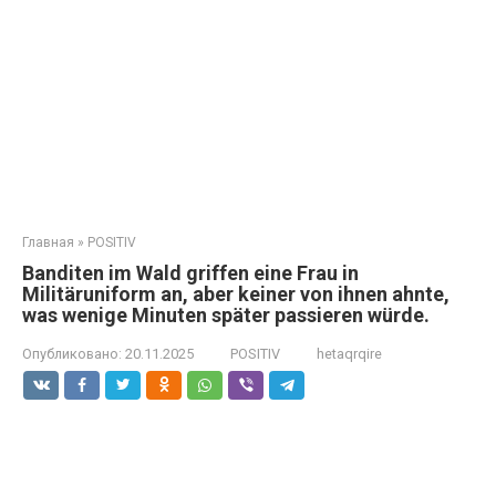
Главная
»
POSITIV
Banditen im Wald griffen eine Frau in
Militäruniform an, aber keiner von ihnen ahnte,
was wenige Minuten später passieren würde.
Опубликовано:
20.11.2025
POSITIV
hetaqrqire