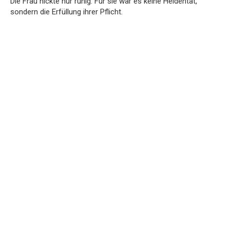
Die Frau nickte nur ruhig. Für sie war es keine Heldentat,
sondern die Erfüllung ihrer Pflicht.