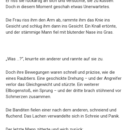
Er riss sie ruckartig an sich und versuchte, sie zu küssen.
Doch in diesem Moment geschah etwas Unerwartetes.
Die Frau riss ihm den Arm ab, rammte ihm das Knie ins
Gesicht und schlug ihm dann ins Gesicht. Ein Knall ertönte,
und der stämmige Mann fiel mit blutender Nase ins Gras.
„Was …?“, knurrte ein anderer und rannte auf sie zu.
Doch ihre Bewegungen waren schnell und präzise, ​​wie die
eines Raubtiers. Eine geschickte Drehung – und der Angreifer
verlor das Gleichgewicht und stürzte. Ein weiterer
Ellbogenstoß, ein Sprung – und der dritte brach stöhnend vor
Schmerzen zusammen.
Die Banditen fielen einer nach dem anderen, schreiend und
fluchend. Das Lachen verwandelte sich in Schreie und Panik.
Der letzte Mann zitterte und wich zurück: