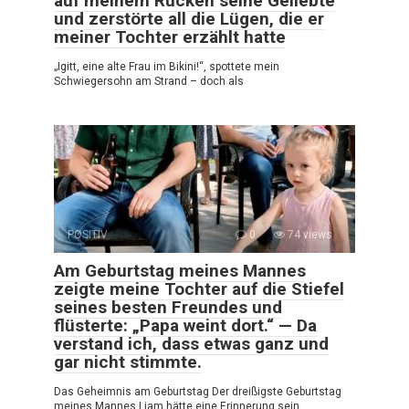
auf meinem Rücken seine Geliebte
und zerstörte all die Lügen, die er
meiner Tochter erzählt hatte
„Igitt, eine alte Frau im Bikini!“, spottete mein
Schwiegersohn am Strand – doch als
POSITIV
0
74 views
Am Geburtstag meines Mannes
zeigte meine Tochter auf die Stiefel
seines besten Freundes und
flüsterte: „Papa weint dort.“ — Da
verstand ich, dass etwas ganz und
gar nicht stimmte.
Das Geheimnis am Geburtstag Der dreißigste Geburtstag
meines Mannes Liam hätte eine Erinnerung sein