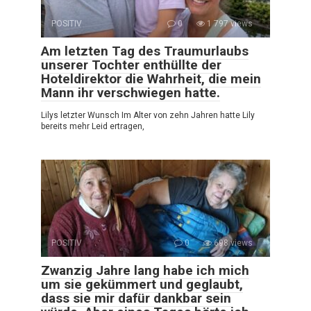
POSITIV
0
1 797 views
Am letzten Tag des Traumurlaubs
unserer Tochter enthüllte der
Hoteldirektor die Wahrheit, die mein
Mann ihr verschwiegen hatte.
Lilys letzter Wunsch Im Alter von zehn Jahren hatte Lily
bereits mehr Leid ertragen,
POSITIV
0
698 views
Zwanzig Jahre lang habe ich mich
um sie gekümmert und geglaubt,
dass sie mir dafür dankbar sein